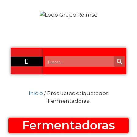
Acero Inoxidable
Inicio
/ Productos etiquetados
“Fermentadoras”
Fermentadoras