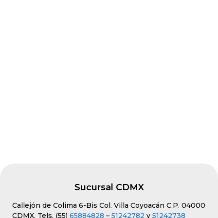
Grupo Reimse
tiene las mesas de
trabajo acero inoxidable que
necesita.
Seleccione el modelo con la
característica y medida de la mesa
que necesita y listo.
Nuestros agentes están a su
disposición para orientarlo. Solo
márquenos.
Sucursal CDMX
Callejón de Colima 6-Bis Col. Villa Coyoacán C.P. 04000
CDMX. Tels. (55)
65884828
–
51242782
y
51242738