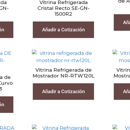
de A
ada
Vitrina Refrigerada
-GN-
Cristal Recto SE-GN-
1500R2
Aña
ón
Añadir a Cotización
Vitrina Refrigerada de
Vitri
Mostrador NR-RTW120L
Mostr
da de
Curvo
3
Añadir a Cotización
Aña
ón