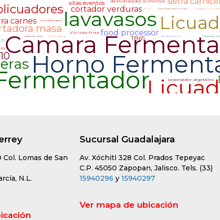
errey
Sucursal Guadalajara
0 Col. Lomas de San
Av. Xóchitl 328 Col. Prados Tepeyac
C.P. 45050 Zapopan, Jalisco. Tels. (33)
cía, N.L.
15940296
y
15940297
Ver mapa de ubicación
icación