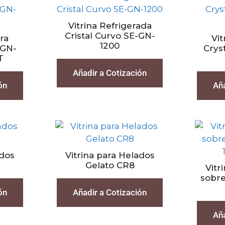
Vitrina Refrigerada
Cristal Curvo SE-GN-
ora
Vit
1200
-GN-
Crys
T
Añadir a Cotización
ón
Aña
ados
Vitrina para Helados
Gelato CR8
Vitr
sobr
ón
Añadir a Cotización
Aña