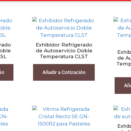
rado
Exhibidor Refrigerado
Doble
de Autoservicio Doble
Exhib
LSL
Temperatura CLST
de Au
Temp
ón
Añadir a Cotización
Aña
Exhib