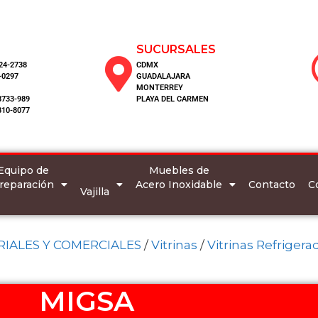
SUCURSALES
124-2738
CDMX
-0297
GUADALAJARA
MONTERREY
8733-989
PLAYA DEL CARMEN
810-8077
Equipo de
Muebles de
reparación
Acero Inoxidable
C
Contacto
Vajilla
IALES Y COMERCIALES
/
Vitrinas
/
Vitrinas Refrigera
MIGSA