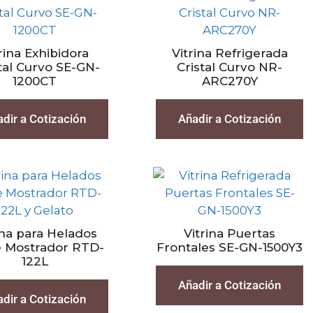
rina Exhibidora
Vitrina Refrigerada
tal Curvo SE-GN-
Cristal Curvo NR-
1200CT
ARC270Y
dir a Cotización
Añadir a Cotización
ina para Helados
Vitrina Puertas
e Mostrador RTD-
Frontales SE-GN-1500Y3
122L
Añadir a Cotización
dir a Cotización