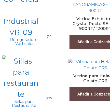
Vitrina Exhibid
Crystal Recto SE
900RT/ 1200R
(38)
Refrigeradores
Añadir a Cotizaci
Verticales
Vitrina para Hel
Gelato CR6
Añadir a Cotizaci
(225)
Sillas para
Restaurante