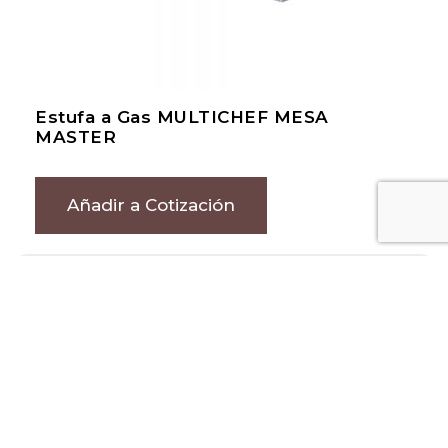
Estufa a Gas MULTICHEF MESA
MASTER
Añadir a Cotización
Sucursal CDMX
Callejón de Colima 6-Bis Col. Villa Coyoacán C.P. 04000
CDMX. Tels. (55)
65884828
–
51242782
y
51242738
Llamar