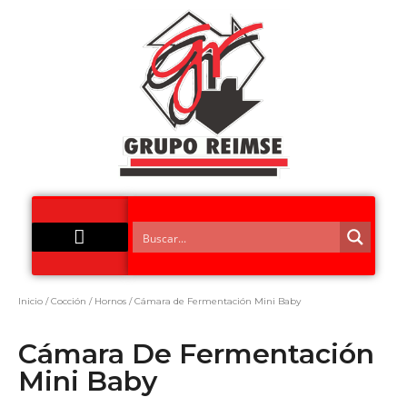
Acero Inoxidable
Inicio
/
Cocción
/
Hornos
/ Cámara de Fermentación Mini Baby
Cámara De Fermentación
Mini Baby