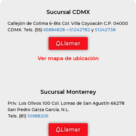
Sucursal CDMX
Callejón de Colima 6-Bis Col. Villa Coyoacán C.P. 04000
CDMX. Tels. (55)
65884828
–
51242782
y
51242738
Llamar
Ver mapa de ubicación
Sucursal Monterrey
Priv. Los Olivos 100 Col. Lomas de San Agustín 66278
San Pedro Garza García, N.L.
Tels. (81)
10988205
Llamar