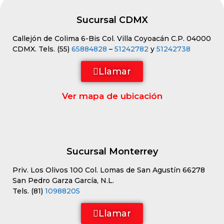
Sucursal CDMX
Callejón de Colima 6-Bis Col. Villa Coyoacán C.P. 04000
CDMX. Tels. (55)
65884828
–
51242782
y
51242738
Llamar
Ver mapa de ubicación
Sucursal Monterrey
Priv. Los Olivos 100 Col. Lomas de San Agustín 66278
San Pedro Garza García, N.L.
Tels. (81)
10988205
Llamar