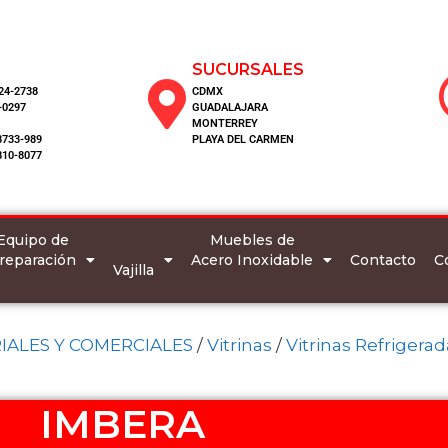
SUCURSALES
124-2738
CDMX
-0297
GUADALAJARA
MONTERREY
8733-989
PLAYA DEL CARMEN
810-8077
Equipo de
Muebles de
reparación
Acero Inoxidable
C
Contacto
Vajilla
IALES Y COMERCIALES
/
Vitrinas
/
Vitrinas Refrigerad
IMBERA