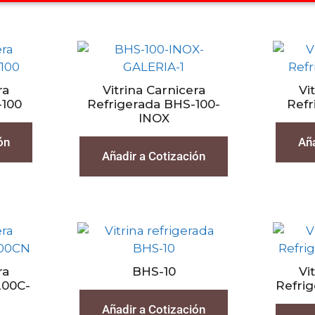
ra
Vitrina Carnicera
Vi
-100
Refrigerada BHS-100-
Refr
INOX
ón
Aña
Añadir a Cotización
ra
BHS-10
Vi
200C-
Refri
Añadir a Cotización