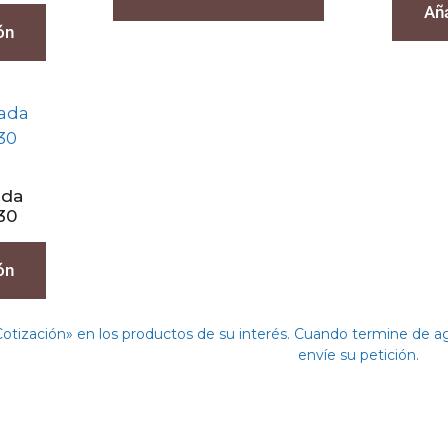
Aña
ón
ada
30
ón
Cotización» en los productos de su interés. Cuando termine de 
envíe su petición.