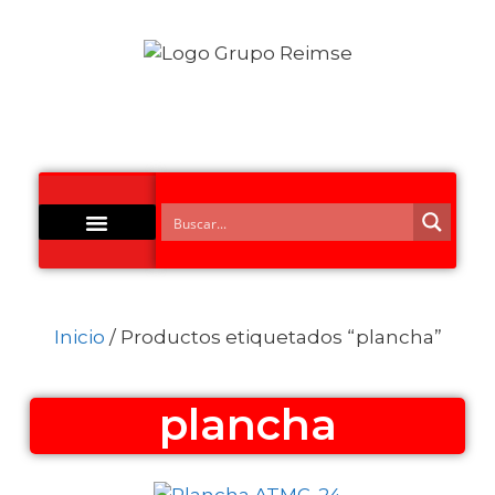
Acero Inoxidable
Inicio
/ Productos etiquetados “plancha”
plancha