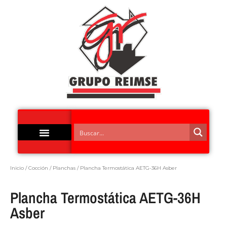
Acero Inoxidable
Inicio
/
Cocción
/
Planchas
/ Plancha Termostática AETG-36H Asber
Plancha Termostática AETG-36H
Asber