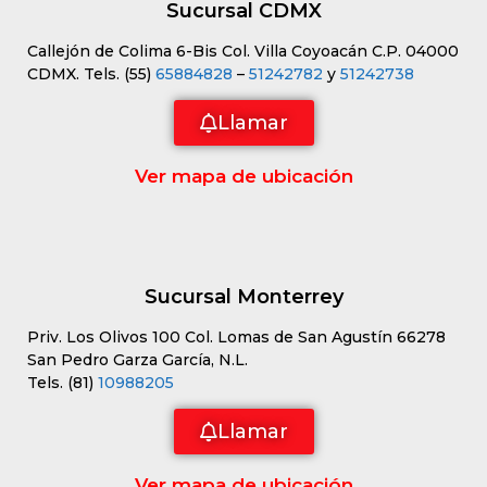
Sucursal CDMX
Callejón de Colima 6-Bis Col. Villa Coyoacán C.P. 04000
CDMX. Tels. (55)
65884828
–
51242782
y
51242738
Llamar
Ver mapa de ubicación
Sucursal Monterrey
Priv. Los Olivos 100 Col. Lomas de San Agustín 66278
San Pedro Garza García, N.L.
Tels. (81)
10988205
Llamar
Ver mapa de ubicación