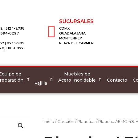
SUCURSALES
2 | 5124-2738
CDMX
 1594-0297
GUADALAJARA
MONTERREY
57 | 8733-989
PLAYA DEL CARMEN
28) 810-8077
Equipo de
Muebles de
reparación
Acero Inoxidable
Co
Contacto
Vajilla
Inicio
/
Cocción
/
Planchas
/ Plancha AEMG-48-H