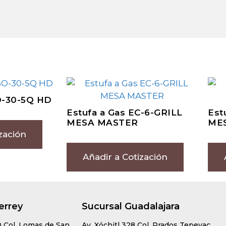
O-30-5Q HD
Estufa a Gas EC-6-GRILL
Est
MESA MASTER
ME
zación
Añadir a Cotización
errey
Sucursal Guadalajara
0 Col. Lomas de San
Av. Xóchitl 328 Col. Prados Tepeyac