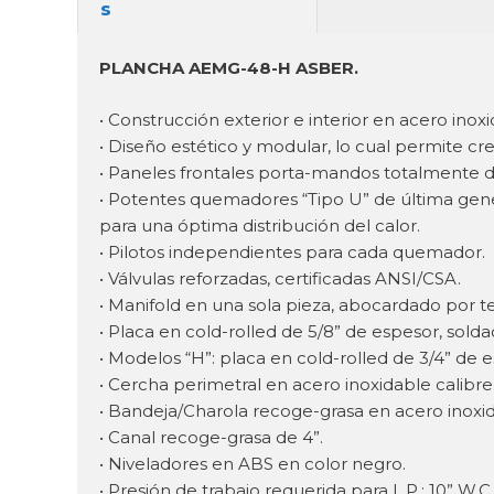
PLANCHA AEMG-48-H ASBER.
• Construcción exterior e interior en acero inox
• Diseño estético y modular, lo cual permite cr
• Paneles frontales porta-mandos totalmente 
• Potentes quemadores “Tipo U” de última gene
para una óptima distribución del calor.
• Pilotos independientes para cada quemador.
• Válvulas reforzadas, certificadas ANSI/CSA.
• Manifold en una sola pieza, abocardado por 
• Placa en cold-rolled de 5/8” de espesor, sold
• Modelos “H”: placa en cold-rolled de 3/4” de 
• Cercha perimetral en acero inoxidable calibre 
• Bandeja/Charola recoge-grasa en acero inoxidab
• Canal recoge-grasa de 4”.
• Niveladores en ABS en color negro.
• Presión de trabajo requerida para L.P.: 10” W.C.