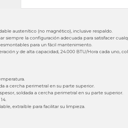
idable austenítico (no magnético), inclusive respaldo.
ear siempre la configuración adecuada para satisfacer cualq
desmontables para un fácil mantenimiento.
ración y de alta capacidad, 24.000 BTU/Hora cada uno, co
temperatura.
ada a cercha perimetral en su parte superior.
espesor, soldada a cercha perimetral en su parte superior.
14.
le, extraíble para facilitar su limpieza.