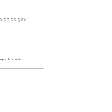
sión de gas.
a gas
,
plancha lisa