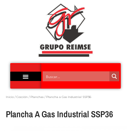
Acero Inoxidable
Inicio
/
Cocción
/
Planchas
/ Plancha a Gas Industrial SSP36
Plancha A Gas Industrial SSP36