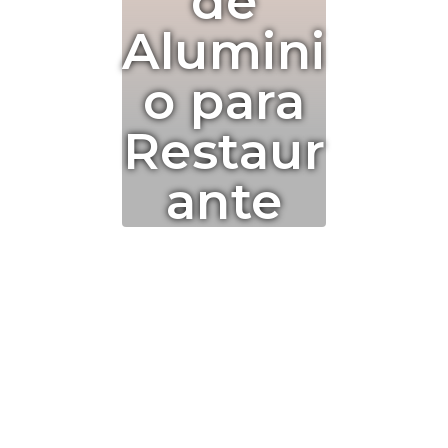
de
Alumini
o para
Restaur
ante