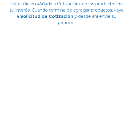
Hága clic en «Añadir a Cotización» en los productos de
su interés. Cuando termine de agregar productos, vaya
a
Solicitud de Cotización
y desde ahí envíe su
petición.
Sillas de Aluminio para
Restaurante y Cafetería
Hoy en día, el aluminio se ha convertido
en un material casi imprescindible en la
decoración y mobiliario de exteriores.
Pero también en interiores es cada vez
más solicitado. Esto se debe a las
excelentes cualidades de este metal. El
Aluminio es muy resistente, es ligero,
tiene alta resistencia a la oxidación y
tiene una agradable apariencia natural.