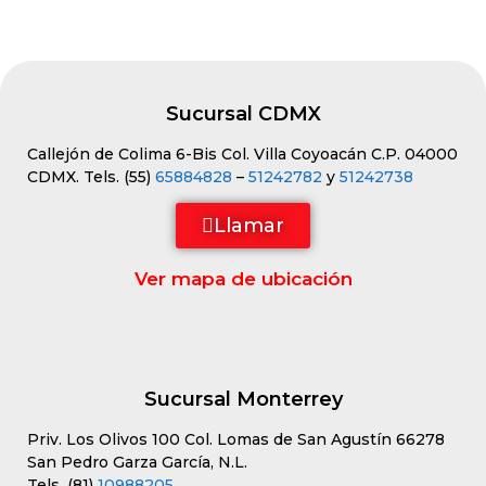
disposición para orientarlo. Solo
márquenos.
Sucursal CDMX
Callejón de Colima 6-Bis Col. Villa Coyoacán C.P. 04000
CDMX. Tels. (55)
65884828
–
51242782
y
51242738
Llamar
Ver mapa de ubicación
Sucursal Monterrey
Priv. Los Olivos 100 Col. Lomas de San Agustín 66278
San Pedro Garza García, N.L.
Tels. (81)
10988205