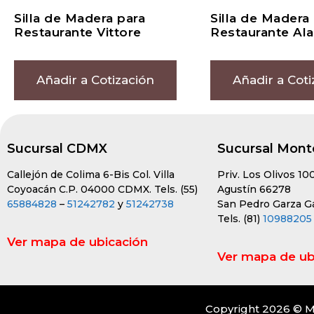
Silla de Madera para
Silla de Madera
Restaurante Vittore
Restaurante Al
Añadir a Cotización
Añadir a Coti
Sucursal CDMX
Sucursal Mont
Callejón de Colima 6-Bis Col. Villa
Priv. Los Olivos 10
Coyoacán C.P. 04000 CDMX. Tels. (55)
Agustín 66278
65884828
–
51242782
y
51242738
San Pedro Garza Gar
Tels. (81)
10988205
Ver mapa de ubicación
Ver mapa de ub
Copyright 2026 © M