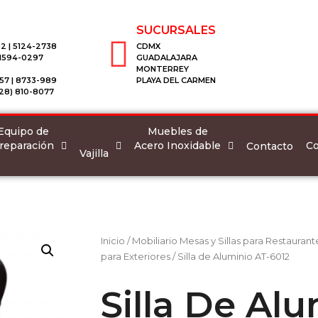
SUCURSALES
2 | 5124-2738
CDMX
 1594-0297
GUADALAJARA
MONTERREY
57 | 8733-989
PLAYA DEL CARMEN
28) 810-8077
Equipo de
Muebles de
reparación
Acero Inoxidable
Co
Contacto
Vajilla
Inicio
/
Mobiliario Mesas y Sillas para Restaurant
para Exteriores
/ Silla de Aluminio AT-6012
Silla De Al