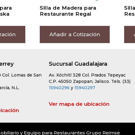
 para
Silla de Madera para
Sil
aska
Restaurante Regal
Res
zación
Añadir a Cotización
errey
Sucursal Guadalajara
0 Col. Lomas de San
Av. Xóchitl 328 Col. Prados Tepeyac
C.P. 45050 Zapopan, Jalisco. Tels. (33)
cía, N.L.
15940296
y
15940297
Ver mapa de ubicación
icación
obiliario y Equipo para Restaurantes Grupo Reimse