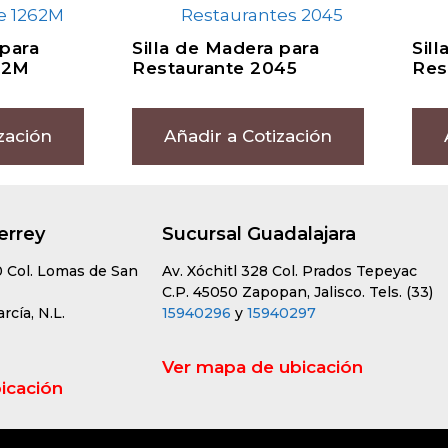
 para
Silla de Madera para
Sil
62M
Restaurante 2045
Res
zación
Añadir a Cotización
errey
Sucursal Guadalajara
0 Col. Lomas de San
Av. Xóchitl 328 Col. Prados Tepeyac
C.P. 45050 Zapopan, Jalisco. Tels. (33)
cía, N.L.
15940296
y
15940297
Ver mapa de ubicación
icación