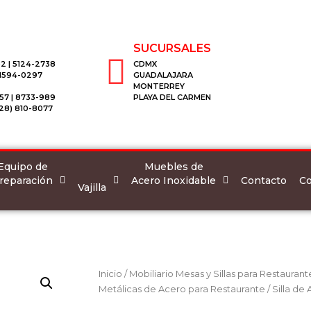
SUCURSALES
2 | 5124-2738
CDMX
 1594-0297
GUADALAJARA
MONTERREY
57 | 8733-989
PLAYA DEL CARMEN
28) 810-8077
Equipo de
Muebles de
reparación
Acero Inoxidable
Co
Contacto
Vajilla
Inicio
/
Mobiliario Mesas y Sillas para Restaurant
Metálicas de Acero para Restaurante
/ Silla de