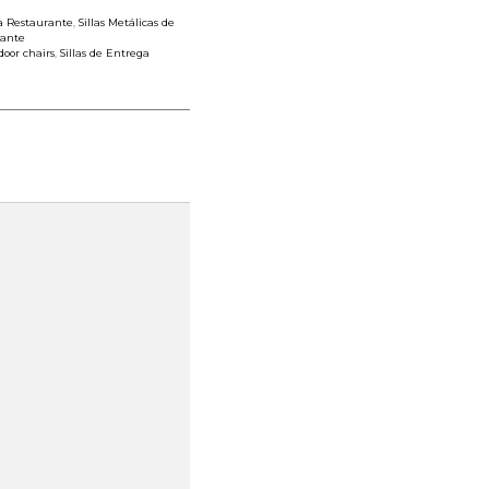
ra Restaurante
,
Sillas Metálicas de
rante
door chairs
,
Sillas de Entrega