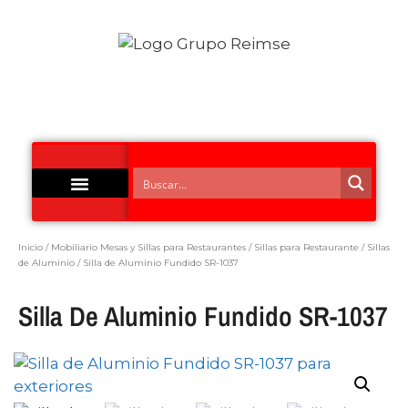
Acero Inoxidable
Inicio
/
Mobiliario Mesas y Sillas para Restaurantes
/
Sillas para Restaurante
/
Sillas
de Aluminio
/ Silla de Aluminio Fundido SR-1037
Silla De Aluminio Fundido SR-1037