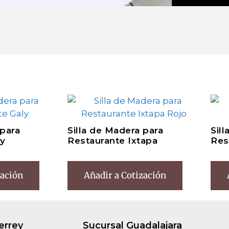
 para
Silla de Madera para
Sil
ly
Restaurante Ixtapa
Res
zación
Añadir a Cotización
errey
Sucursal Guadalajara