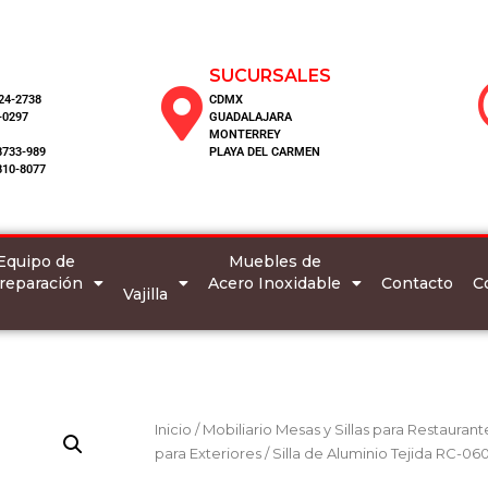
SUCURSALES
124-2738
CDMX
-0297
GUADALAJARA
MONTERREY
8733-989
PLAYA DEL CARMEN
810-8077
Equipo de
Muebles de
reparación
Acero Inoxidable
C
Contacto
Vajilla
Inicio
/
Mobiliario Mesas y Sillas para Restaurant
para Exteriores
/ Silla de Aluminio Tejida RC-06