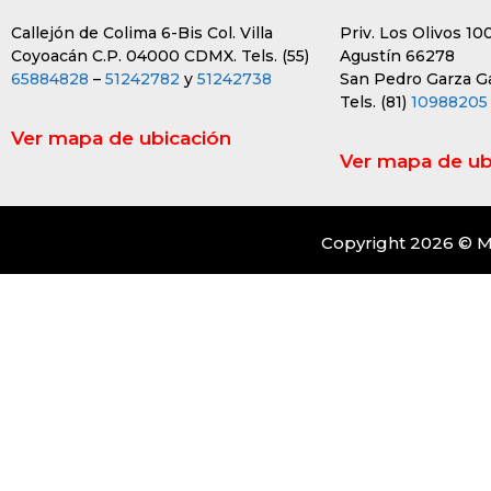
Callejón de Colima 6-Bis Col. Villa
Priv. Los Olivos 10
Coyoacán C.P. 04000 CDMX. Tels. (55)
Agustín 66278
65884828
–
51242782
y
51242738
San Pedro Garza Gar
Tels. (81)
10988205
Ver mapa de ubicación
Ver mapa de ub
Copyright 2026 © M