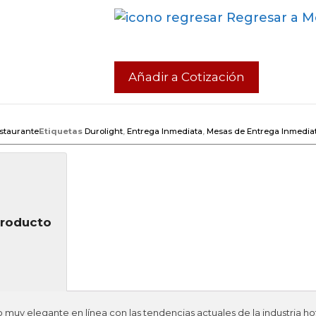
Regresar a M
Añadir a Cotización
staurante
Etiquetas
Durolight
,
Entrega Inmediata
,
Mesas de Entrega Inmedia
Producto
uy elegante en línea con las tendencias actuales de la industria ho