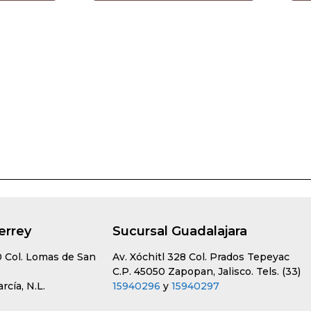
errey
Sucursal Guadalajara
0 Col. Lomas de San
Av. Xóchitl 328 Col. Prados Tepeyac
C.P. 45050 Zapopan, Jalisco. Tels. (33)
cía, N.L.
15940296
y
15940297