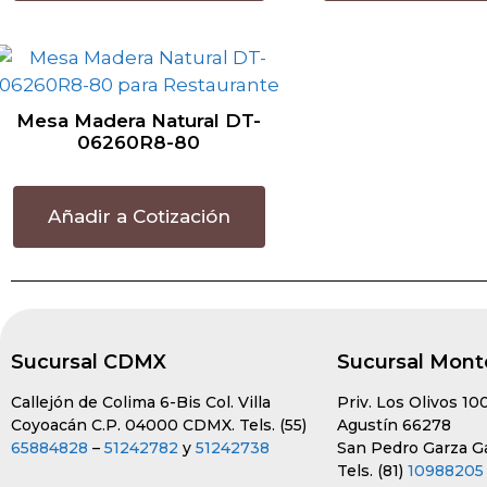
Mesa Madera Natural DT-
06260R8-80
Añadir a Cotización
Sucursal CDMX
Sucursal Mont
Callejón de Colima 6-Bis Col. Villa
Priv. Los Olivos 10
Coyoacán C.P. 04000 CDMX. Tels. (55)
Agustín 66278
65884828
–
51242782
y
51242738
San Pedro Garza Gar
Tels. (81)
10988205