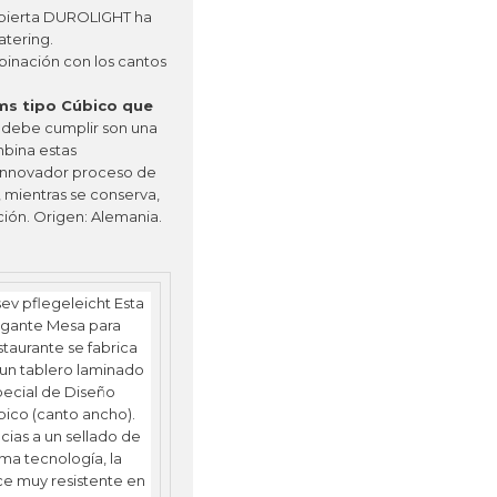
bierta DUROLIGHT ha
atering.
mbinación con los cantos
ms tipo Cúbico que
l debe cumplir son una
mbina estas
 innovador proceso de
 mientras se conserva,
ción
. Origen: Alemania.