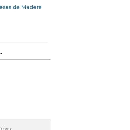
esas de Madera
ta
telera.