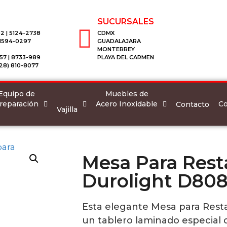
SUCURSALES
2 | 5124-2738
CDMX
 1594-0297
GUADALAJARA
MONTERREY
57 | 8733-989
PLAYA DEL CARMEN
28) 810-8077
Equipo de
Muebles de
reparación
Acero Inoxidable
Co
Contacto
Vajilla
Mesa Para Rest
Durolight D80
Esta elegante Mesa para Resta
un tablero laminado especial