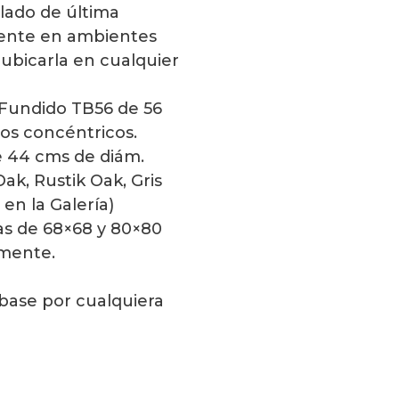
llado de última
tente en ambientes
ubicarla en cualquier
 Fundido TB56 de 56
os concéntricos.
 44 cms de diám.
ak, Rustik Oak, Gris
en la Galería)
s de 68×68 y 80×80
amente.
base por cualquiera