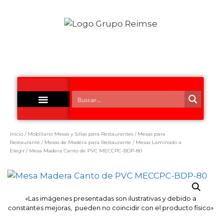
Acero Inoxidable
Inicio
/
Mobiliario Mesas y Sillas para Restaurantes
/
Mesas para
Restaurante
/
Mesas de Madera para Restaurante
/
Mesas Laminado a
Elegir
/ Mesa Madera Canto de PVC MECCPC-BDP-80
«Las imágenes presentadas son ilustrativas y debido a
constantes mejoras, pueden no coincidir con el producto físico»