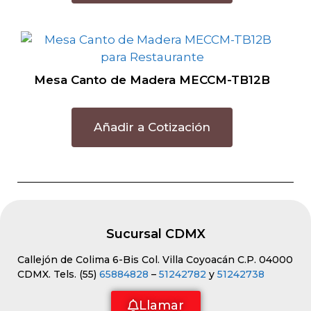
Mesa Canto de Madera MECCM-TB12B
Añadir a Cotización
Sucursal CDMX
Callejón de Colima 6-Bis Col. Villa Coyoacán C.P. 04000
CDMX. Tels. (55)
65884828
–
51242782
y
51242738
Llamar