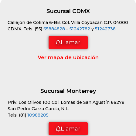
Sucursal CDMX
Callejón de Colima 6-Bis Col. Villa Coyoacán C.P. 04000
CDMX. Tels. (55)
65884828
–
51242782
y
51242738
Llamar
Ver mapa de ubicación
Sucursal Monterrey
Priv. Los Olivos 100 Col. Lomas de San Agustín 66278
San Pedro Garza García, N.L.
Tels. (81)
10988205
Llamar