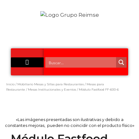
Acero Inoxidable
Inicio
/
Mobiliario Mesas y Sillas para Restaurantes
/
Mesas para
Restaurante
/
Mesas Institucionales y Eventos
/ Módulo Fastfood FF-600-6
«Las imágenes presentadas son ilustrativas y debido a
constantes mejoras, pueden no coincidir con el producto físico»
Módulo Fastfood