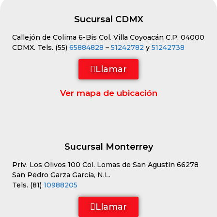
Sucursal CDMX
Callejón de Colima 6-Bis Col. Villa Coyoacán C.P. 04000
CDMX. Tels. (55)
65884828
–
51242782
y
51242738
Llamar
Ver mapa de ubicación
Sucursal Monterrey
Priv. Los Olivos 100 Col. Lomas de San Agustín 66278
San Pedro Garza García, N.L.
Tels. (81)
10988205
Llamar