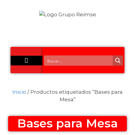
Acero Inoxidable
Inicio
/ Productos etiquetados “Bases para
Mesa”
Bases para Mesa