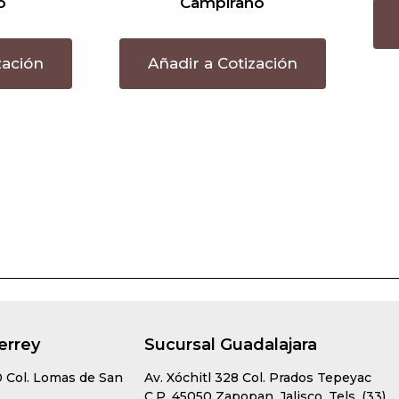
o
Campirano
zación
Añadir a Cotización
errey
Sucursal Guadalajara
0 Col. Lomas de San
Av. Xóchitl 328 Col. Prados Tepeyac
C.P. 45050 Zapopan, Jalisco. Tels. (33)