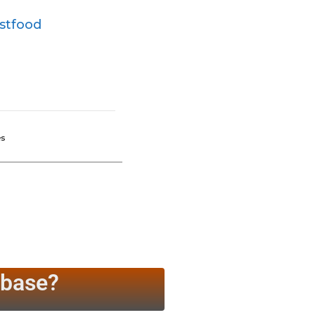
stfood
es
 base?