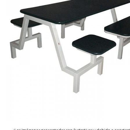
«Las imágenes presentadas son ilustrativas y debido a constan