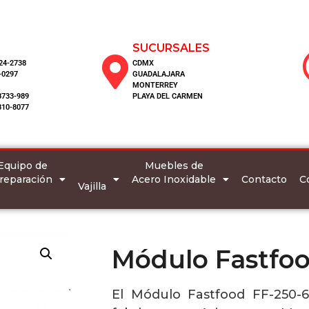
SUCURSALES
124-2738
CDMX
-0297
GUADALAJARA
MONTERREY
8733-989
PLAYA DEL CARMEN
810-8077
Equipo de
Muebles de
reparación
Acero Inoxidable
C
Contacto
Vajilla
Módulo Fastfoo
El Módulo Fastfood FF-250-