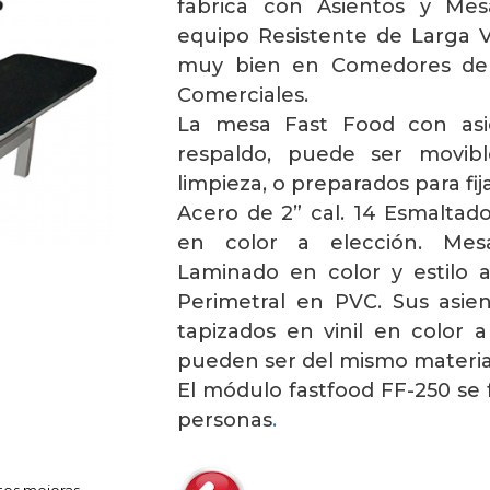
fabrica con Asientos y Mes
equipo Resistente de Larga 
muy bien en Comedores de 
Comerciales.
La mesa Fast Food con asie
respaldo, puede ser movible
limpieza, o preparados para fija
Acero de 2” cal. 14 Esmaltad
en color a elección. Me
Laminado en color y estilo 
Perimetral en PVC. Sus asien
tapizados en vinil en color 
pueden ser del mismo material
El módulo fastfood FF-250 se f
personas
.
tes mejoras,