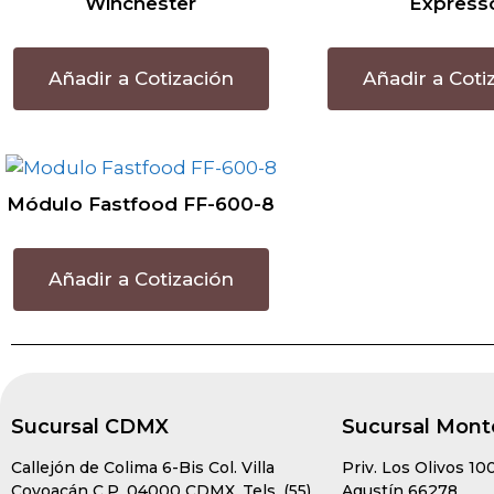
Winchester
Express
Añadir a Cotización
Añadir a Coti
Módulo Fastfood FF-600-8
Añadir a Cotización
Sucursal CDMX
Sucursal Mont
Callejón de Colima 6-Bis Col. Villa
Priv. Los Olivos 10
Coyoacán C.P. 04000 CDMX. Tels. (55)
Agustín 66278