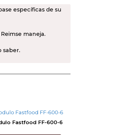
 base específicas de su
 Reimse maneja.
o saber.
ulo Fastfood FF-600-6