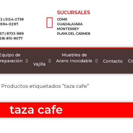
SUCURSALES
2 | 5124-2738
CDMX
 1594-0297
GUADALAJARA
MONTERREY
57 | 8733-989
PLAYA DEL CARMEN
28) 810-8077
Equipo de
Muebles de
reparación
Acero Inoxidable
Co
Contacto
Vajilla
 Productos etiquetados “taza cafe”
taza cafe