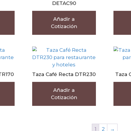
DETAC90
Añadir a
Cotización
TR170
Taza Café Recta DTR230
Taza 
Añadir a
Cotización
1
2
→