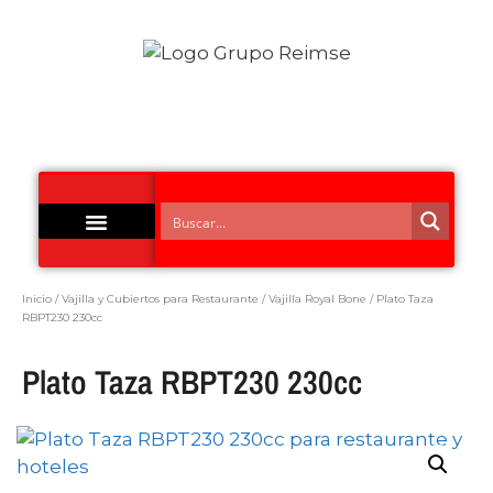
Acero Inoxidable
Inicio
/
Vajilla y Cubiertos para Restaurante
/
Vajilla Royal Bone
/ Plato Taza
RBPT230 230cc
Plato Taza RBPT230 230cc