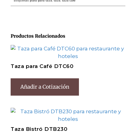
Etiquetas
plato para taza
,
taza
,
taza cafe
Productos Relacionados
Taza para Café DTC60
Añadir a Cotización
Taza Bistró DTB230