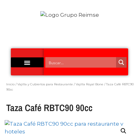
Acero Inoxidable
Inicio
/
Vajilla y Cubiertos para Restaurante
/
Vajilla Royal Bone
/ Taza Café RBTC90
90cc
Taza Café RBTC90 90cc