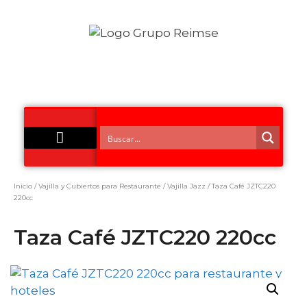
Acero Inoxidable
Inicio
/
Vajilla y Cubiertos para Restaurante
/
Vajilla Jazz
/ Taza Café JZTC220
220cc
Taza Café JZTC220 220cc