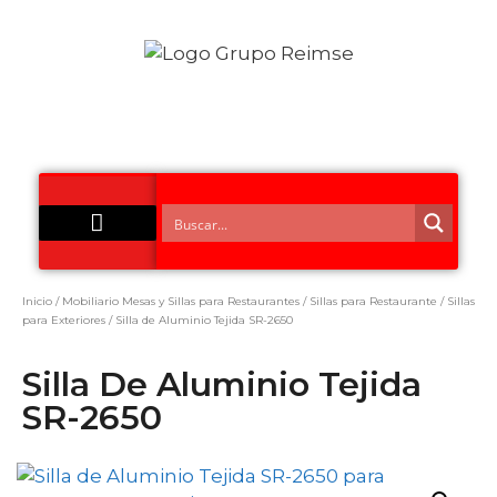
Acero Inoxidable
Inicio
/
Mobiliario Mesas y Sillas para Restaurantes
/
Sillas para Restaurante
/
Sillas
para Exteriores
/ Silla de Aluminio Tejida SR-2650
Silla De Aluminio Tejida
SR-2650