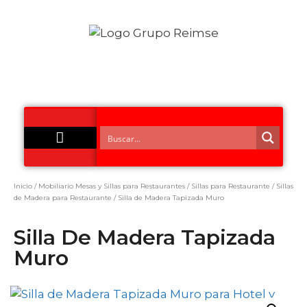
Acero Inoxidable
Inicio
/
Mobiliario Mesas y Sillas para Restaurantes
/
Sillas para Restaurante
/
Sillas
de Madera para Restaurante
/ Silla de Madera Tapizada Muro
Silla De Madera Tapizada
Muro