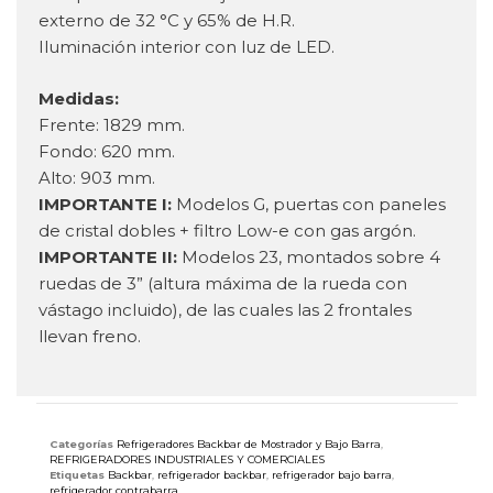
externo de 32 °C y 65% de H.R.
Iluminación interior con luz de LED.
Medidas:
Frente: 1829 mm.
Fondo: 620 mm.
Alto: 903 mm.
IMPORTANTE I:
Modelos G, puertas con paneles
de cristal dobles + filtro Low-e con gas argón.
IMPORTANTE II:
Modelos 23, montados sobre 4
ruedas de 3” (altura máxima de la rueda con
vástago incluido), de las cuales las 2 frontales
llevan freno.
Categorías
Refrigeradores Backbar de Mostrador y Bajo Barra
,
REFRIGERADORES INDUSTRIALES Y COMERCIALES
Etiquetas
Backbar
,
refrigerador backbar
,
refrigerador bajo barra
,
refrigerador contrabarra