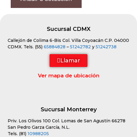
Sucursal CDMX
Callejón de Colima 6-Bis Col. Villa Coyoacán C.P. 04000
CDMX. Tels. (55)
65884828
–
51242782
y
51242738
Llamar
Ver mapa de ubicación
Sucursal Monterrey
Priv. Los Olivos 100 Col. Lomas de San Agustín 66278
San Pedro Garza García, N.L.
Tels. (81)
10988205