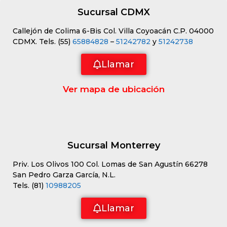
Sucursal CDMX
Callejón de Colima 6-Bis Col. Villa Coyoacán C.P. 04000
CDMX. Tels. (55)
65884828
–
51242782
y
51242738
Llamar
Ver mapa de ubicación
Sucursal Monterrey
Priv. Los Olivos 100 Col. Lomas de San Agustín 66278
San Pedro Garza García, N.L.
Tels. (81)
10988205
Llamar