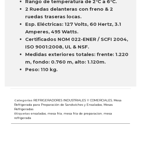
Rango de temperatura de 2°C a 6°C.
2 Ruedas delanteras con freno & 2
ruedas traseras locas.
Esp. Eléctricas: 127 Volts, 60 Hertz, 3.1
Amperes, 495 Watts.
Certificados NOM 022-ENER / SCFI 2004,
ISO 9001:2008, UL & NSF.
Medidas exteriores totales: frente: 1.220
m, fondo: 0.760 m, alto: 1.120m.
Peso: 110 kg.
Categorías
REFRIGERADORES INDUSTRIALES Y COMERCIALES
,
Mesa
Refrigerada para Preparación de Sandwiches y Ensaladas
,
Mesas
Refrigeradas
Etiquetas
ensaladas
,
mesa fria
,
mesa fria de preparacion
,
mesa
refrigerada