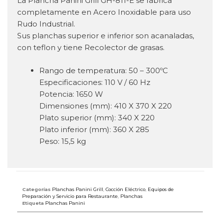
La Plancha Panini Grill GH-811-E se fabrica
completamente en Acero Inoxidable para uso
Rudo Industrial.
Sus planchas superior e inferior son acanaladas,
con teflon y tiene Recolector de grasas.
Rango de temperatura: 50 – 300ºC
Especificaciones: 110 V / 60 Hz
Potencia: 1650 W
Dimensiones (mm): 410 X 370 X 220
Plato superior (mm): 340 X 220
Plato inferior (mm): 360 X 285
Peso: 15,5 kg
Categorías
Planchas Panini Grill
,
Cocción Eléctrico
,
Equipos de
Preparación y Servicio para Restaurante
,
Planchas
Etiqueta
Planchas Panini