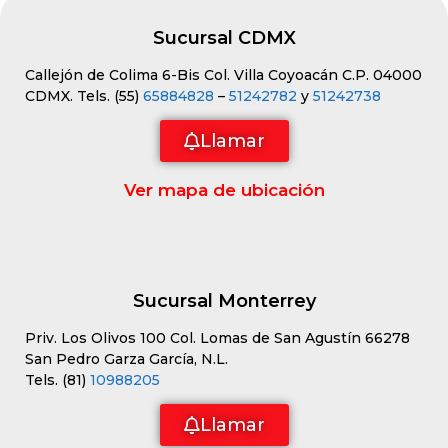
Sucursal CDMX
Callejón de Colima 6-Bis Col. Villa Coyoacán C.P. 04000
CDMX. Tels. (55)
65884828
–
51242782
y
51242738
Llamar
Ver mapa de ubicación
Sucursal Monterrey
Priv. Los Olivos 100 Col. Lomas de San Agustín 66278
San Pedro Garza García, N.L.
Tels. (81)
10988205
Llamar