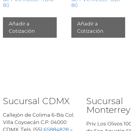
80
80
Añadir a
Añadir a
Cotización
Cotización
Sucursal CDMX
Sucursal
Monterrey
Callejón de Colima 6-Bis Col.
Villa Coyoacán C.P. 04000
Priv. Los Olivos 1
CDMX. Tels. (55)
65884828
–
de San Agustín 6