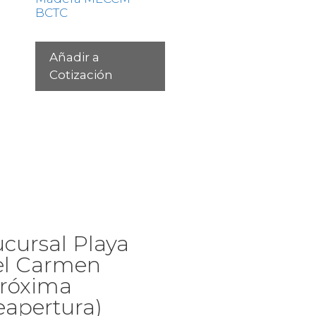
BCTC
Añadir a
Cotización
cursal Playa
el Carmen
Próxima
eapertura)