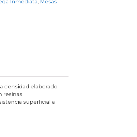
ega Inmediata
,
Mesas
a densidad elaborado
n resinas
stencia superficial a