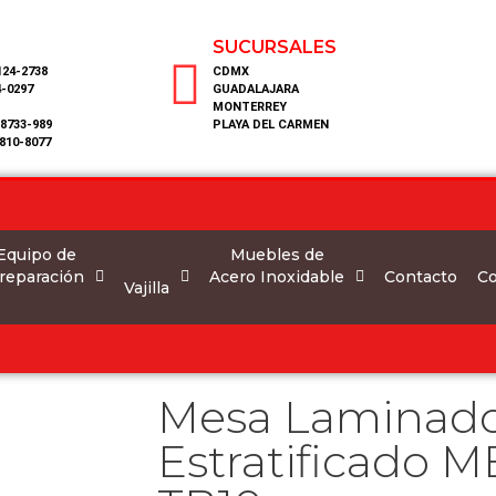
SUCURSALES
124-2738
CDMX
4-0297
GUADALAJARA
MONTERREY
 8733-989
PLAYA DEL CARMEN
810-8077
Equipo de
Muebles de
reparación
Acero Inoxidable
Co
Contacto
Vajilla
Mesa Laminad
Estratificado 