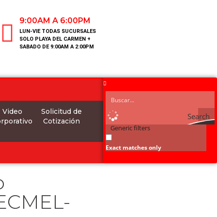
9:00AM A 6:00PM
LUN-VIE TODAS SUCURSALES
SOLO PLAYA DEL CARMEN +
SABADO DE 9:00AM A 2:00PM
Video
Solicitud de
Search
rporativo
Cotización
Generic filters
Exact matches only
o
MECMEL-