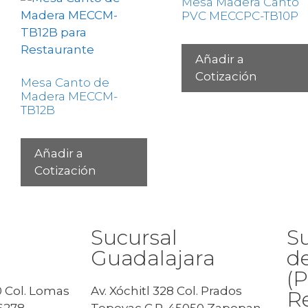
Mesa Madera Canto
PVC MECCPC-TB10P
Añadir a
Cotización
Mesa Canto de
Madera MECCM-
TB12B
Añadir a
Cotización
Sucursal
Su
Guadalajara
d
(
00 Col. Lomas
Av. Xóchitl 328 Col. Prados
R
6278
Tepeyac C.P. 45050 Zapopan,