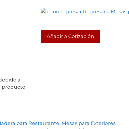
Regresar a Mesas p
Añadir a Cotización
 debido a
l producto
adera para Restaurante
,
Mesas para Exteriores