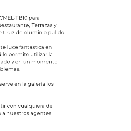
ECMEL-TB10 para
Restaurante, Terrazas y
 de Cruz de Aluminio pulido
te luce fantástica en
 le permite utilizar la
rrado y en un momento
roblemas.
erve en la galería los
ir con cualquiera de
lo a nuestros agentes.