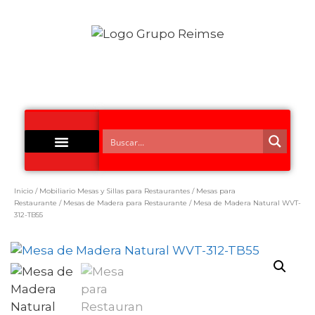
Acero Inoxidable
Inicio
/
Mobiliario Mesas y Sillas para Restaurantes
/
Mesas para
Restaurante
/
Mesas de Madera para Restaurante
/ Mesa de Madera Natural WVT-
312-TB55