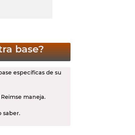
tra base?
 base específicas de su
 Reimse maneja.
o saber.