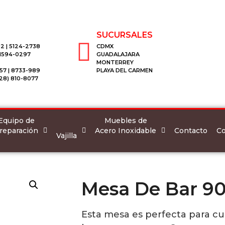
SUCURSALES
2 | 5124-2738
CDMX
 1594-0297
GUADALAJARA
MONTERREY
57 | 8733-989
PLAYA DEL CARMEN
28) 810-8077
Equipo de
Muebles de
reparación
Acero Inoxidable
Co
Contacto
Vajilla
Mesa De Bar 9
Esta mesa es perfecta para c