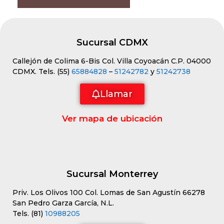
Sucursal CDMX
Callejón de Colima 6-Bis Col. Villa Coyoacán C.P. 04000
CDMX. Tels. (55)
65884828
–
51242782
y
51242738
Llamar
Ver mapa de ubicación
Sucursal Monterrey
Priv. Los Olivos 100 Col. Lomas de San Agustín 66278
San Pedro Garza García, N.L.
Tels. (81)
10988205