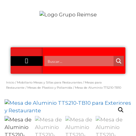
Acero Inoxidable
Inicio
/
Mobiliario Mesas y Sillas para Restaurantes
/
Mesas para
Restaurante
/
Mesas de Plastico y Poliamida
/ Mesa de Aluminio TTS210-TB10