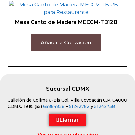
Mesa Canto de Madera MECCM-TB12B
Añadir a Cotización
Sucursal CDMX
Callejón de Colima 6-Bis Col. Villa Coyoacán C.P. 04000
CDMX. Tels. (55)
65884828
–
51242782
y
51242738
Llamar
Ver mapa de ubicación