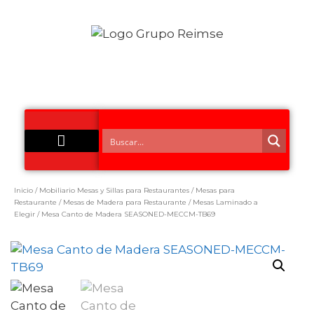
Acero Inoxidable
Inicio
/
Mobiliario Mesas y Sillas para Restaurantes
/
Mesas para
Restaurante
/
Mesas de Madera para Restaurante
/
Mesas Laminado a
Elegir
/ Mesa Canto de Madera SEASONED-MECCM-TB69