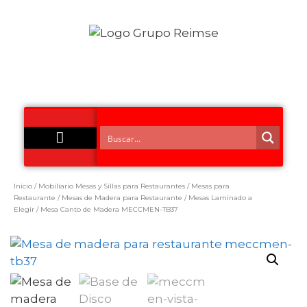
Acero Inoxidable
Inicio
/
Mobiliario Mesas y Sillas para Restaurantes
/
Mesas para
Restaurante
/
Mesas de Madera para Restaurante
/
Mesas Laminado a
Elegir
/ Mesa Canto de Madera MECCMEN-TB37