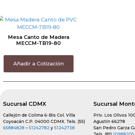
Mesa Canto de Madera
MECCM-TB19-80
Añadir a Cotización
Sucursal CDMX
Sucursal Mont
Callejón de Colima 6-Bis Col. Villa
Priv. Los Olivos 10
Coyoacán C.P. 04000 CDMX. Tels. (55)
Agustín 66278
65884828
–
51242782
y
51242738
San Pedro Garza Gar
Tels. (81)
10988205