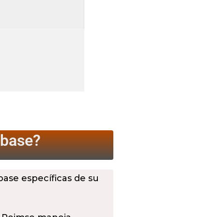
 base?
 base específicas de su