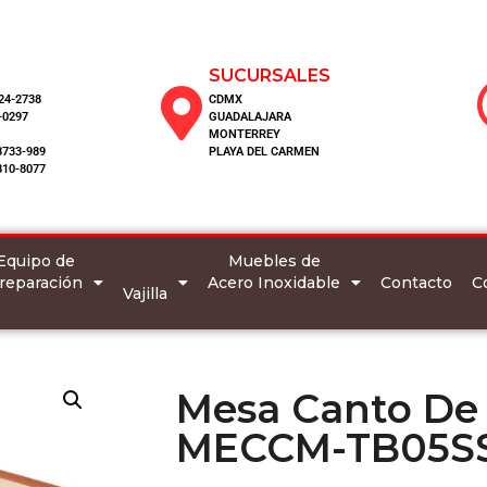
SUCURSALES
124-2738
CDMX
-0297
GUADALAJARA
MONTERREY
8733-989
PLAYA DEL CARMEN
810-8077
Equipo de
Muebles de
reparación
Acero Inoxidable
C
Contacto
Vajilla
Mesa Canto De
MECCM-TB05S