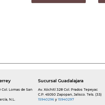
errey
Sucursal Guadalajara
0 Col. Lomas de San
Av. Xóchitl 328 Col. Prados Tepeyac
C.P. 45050 Zapopan, Jalisco. Tels. (33)
cía, N.L.
15940296
y
15940297