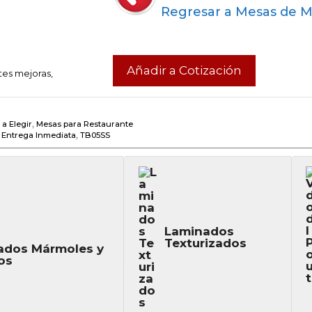
Regresar a Mesas de 
Añadir a Cotización
tes mejoras,
a Elegir
,
Mesas para Restaurante
 Entrega Inmediata
,
TB05SS
Laminados
Texturizados
ados Mármoles y
os