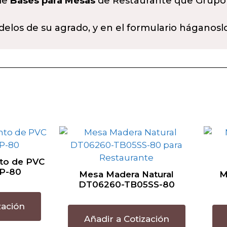
 de
Bases para Mesas
de Restaurante que Grupo
delos de su agrado, y en el formulario háganosl
to de PVC
P-80
Mesa Madera Natural
M
DT06260-TB05SS-80
zación
Añadir a Cotización