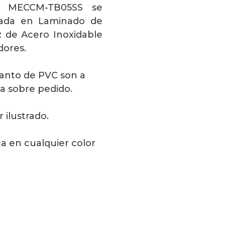
e MECCM-TB05SS se
rada en Laminado de
 de Acero Inoxidable
dores.
Canto de PVC son a
ca sobre pedido.
 ilustrado.
a en cualquier color