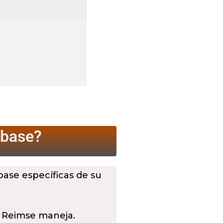
 base?
 base específicas de su
 Reimse maneja.