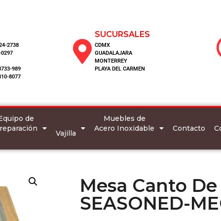
SUCURSALES
124-2738
CDMX
-0297
GUADALAJARA
MONTERREY
8733-989
PLAYA DEL CARMEN
810-8077
Equipo de
Muebles de
reparación
Acero Inoxidable
C
Contacto
Vajilla
Mesa Canto De
SEASONED-ME