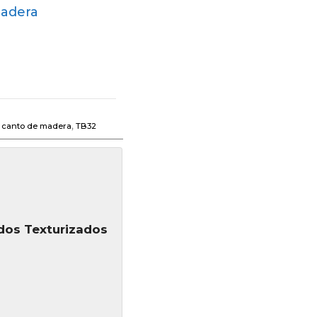
Madera
 canto de madera
,
TB32
os Texturizados