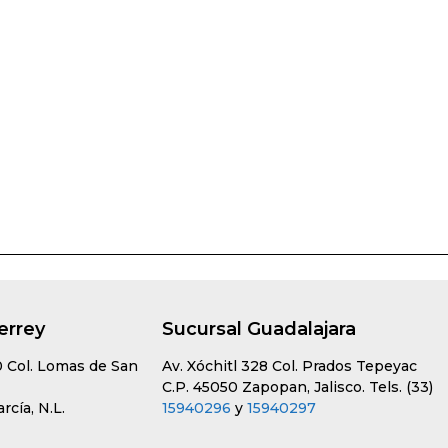
errey
Sucursal Guadalajara
0 Col. Lomas de San
Av. Xóchitl 328 Col. Prados Tepeyac
C.P. 45050 Zapopan, Jalisco. Tels. (33)
cía, N.L.
15940296
y
15940297