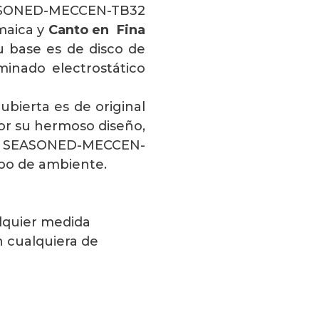
EASONED-MECCEN-TB32
maica y
Canto en Fina
su base es de disco de
inado electrostático
bierta es de original
or su hermoso diseño,
SEASONED-MECCEN-
ipo de ambiente.
lquier medida
n cualquiera de