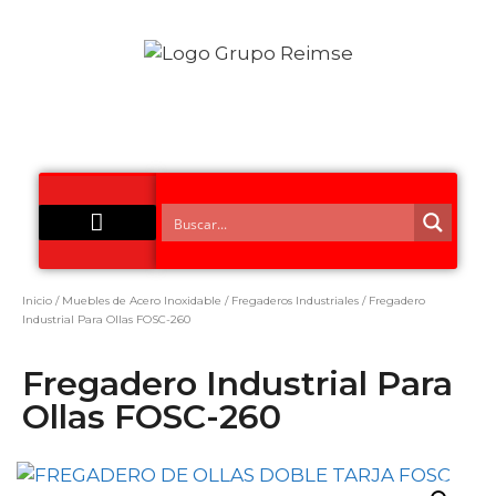
Acero Inoxidable
Inicio
/
Muebles de Acero Inoxidable
/
Fregaderos Industriales
/ Fregadero
Industrial Para Ollas FOSC-260
Fregadero Industrial Para
Ollas FOSC-260