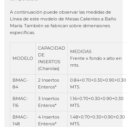
A continuación puede observar las medidas de
Línea de este modelo de Mesas Calientes a Baño
María. También se fabrican sobre dimensiones
específicas.
CAPACIDAD
MEDIDAS
DE
MODELO
Frente x fondo x alto en
INSERTOS
mts.
(Charolas)
BMAC-
2 Insertos
0.84×0.70+0.30×0.90+0.30
84
Enteros*
MTS.
BMAC-
3 Insertos
1.16×0.70+0.30×0.90+0.30
116
Enteros*
MTS.
BMAC-
4 Insertos
1.48×0.70+0.30×0.90+0.30
148
Enteros*
MTS.