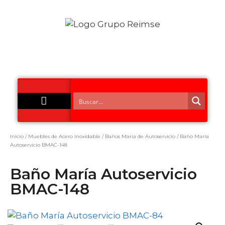
Acero Inoxidable
Inicio
/
Muebles de Acero Inoxidable
/
Baños Maria de Autoservicio
/ Baño María
Autoservicio BMAC-148
Baño María Autoservicio
BMAC-148