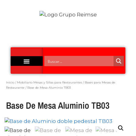
Acero Inoxidable
Inicio
/
Mobiliario Mesas y Sillas para Restaurantes
/
Bases para Mesas de
Restaurante
/ Base de Mesa Aluminio TB03
Base De Mesa Aluminio TB03