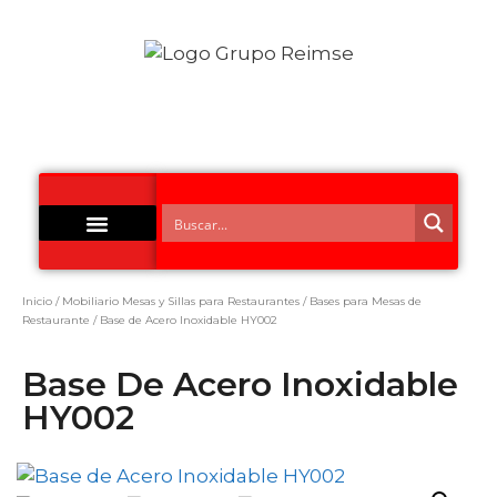
Acero Inoxidable
Inicio
/
Mobiliario Mesas y Sillas para Restaurantes
/
Bases para Mesas de
Restaurante
/ Base de Acero Inoxidable HY002
Base De Acero Inoxidable
HY002