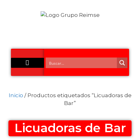
Acero Inoxidable
Inicio
/ Productos etiquetados “Licuadoras de
Bar”
Licuadoras de Bar