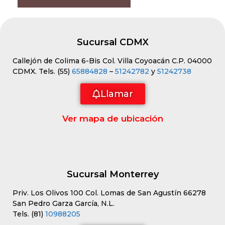
Sucursal CDMX
Callejón de Colima 6-Bis Col. Villa Coyoacán C.P. 04000
CDMX. Tels. (55)
65884828
–
51242782
y
51242738
Llamar
Ver mapa de ubicación
Sucursal Monterrey
Priv. Los Olivos 100 Col. Lomas de San Agustín 66278
San Pedro Garza García, N.L.
Tels. (81)
10988205