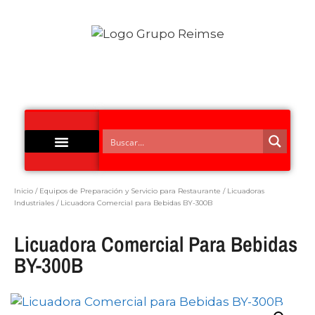
Acero Inoxidable
Inicio
/
Equipos de Preparación y Servicio para Restaurante
/
Licuadoras
Industriales
/ Licuadora Comercial para Bebidas BY-300B
Licuadora Comercial Para Bebidas
BY-300B