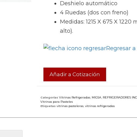
Deshielo automático
4 Ruedas (dos con freno)
Medidas: 1215 X 675 X 1220 
alto).
Regresar a 
Añadir a Cotización
Categorías
Vitrinas Refrigeradas
,
MIGSA
,
REFRIGERADORES IND
Vitrinas para Pasteles
Etiquetas
vitrinas pasteleras
,
vitrinas refrigeradas