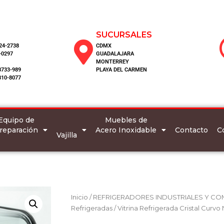
SUCURSALES
124-2738
CDMX
-0297
GUADALAJARA
MONTERREY
8733-989
PLAYA DEL CARMEN
810-8077
Equipo de
Muebles de
reparación
Acero Inoxidable
C
Contacto
Vajilla
Inicio
/
REFRIGERADORES INDUSTRIALES Y CO
Refrigeradas
/ Vitrina Refrigerada Cristal Cur