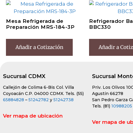
Mesa Refrigerada de
Refrigerador Ba
Preparación MRS-184-3P
BBC330
Añadir a Cotización
Añadir a Coti
Sucursal CDMX
Sucursal Mont
Callejón de Colima 6-Bis Col. Villa
Priv. Los Olivos 10
Coyoacán C.P. 04000 CDMX. Tels. (55)
Agustín 66278
65884828
–
51242782
y
51242738
San Pedro Garza Gar
Tels. (81)
10988205
Ver mapa de ubicación
Ver mapa de ub