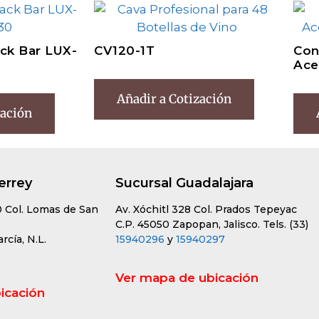
ck Bar LUX-
CV120-1T
Con
Ace
Añadir a Cotización
zación
errey
Sucursal Guadalajara
0 Col. Lomas de San
Av. Xóchitl 328 Col. Prados Tepeyac
C.P. 45050 Zapopan, Jalisco. Tels. (33)
cía, N.L.
15940296
y
15940297
Ver mapa de ubicación
icación