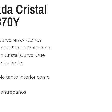
ada Cristal
370Y
al Curvo NR-ARC370Y
nera Súper Profesional
on Cristal Curvo. Que
 siguiente:
le tanto interior como
s entrepaños