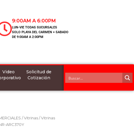
9:00AM A 6:00PM
LUN-VIE TODAS SUCURSALES
SOLO PLAYA DEL CARMEN + SABADO
DE 9:00AM A 2:00PM
Video
Solicitud de
orporativo
Cotización
MERCIALES
/
Vitrinas
/
Vitrinas
vo NR-ARC370Y