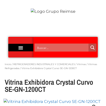
Acero Inoxidable
Inicio
/
REFRIGERADORES INDUSTRIALES Y COMERCIALES
/
Vitrinas
/
Vitrinas
Refrigeradas
/ Vitrina Exhibidora Crystal Curvo SE-GN-1200CT
Vitrina Exhibidora Crystal Curvo
SE-GN-1200CT