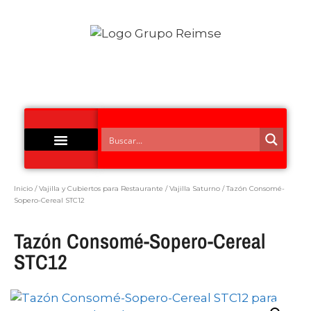
Acero Inoxidable
Inicio
/
Vajilla y Cubiertos para Restaurante
/
Vajilla Saturno
/ Tazón Consomé-
Sopero-Cereal STC12
Tazón Consomé-Sopero-Cereal
STC12